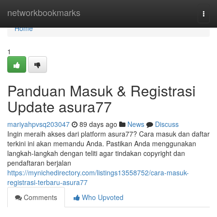
Home
networkbookmarks
Togg
navi
Home
1
Panduan Masuk & Registrasi
Update asura77
mariyahpvsq203047
89 days ago
News
Discuss
Ingin meraih akses dari platform asura77? Cara masuk dan daftar
terkini ini akan memandu Anda. Pastikan Anda menggunakan
langkah-langkah dengan teliti agar tindakan copyright dan
pendaftaran berjalan
https://mynichedirectory.com/listings13558752/cara-masuk-
registrasi-terbaru-asura77
Comments
Who Upvoted