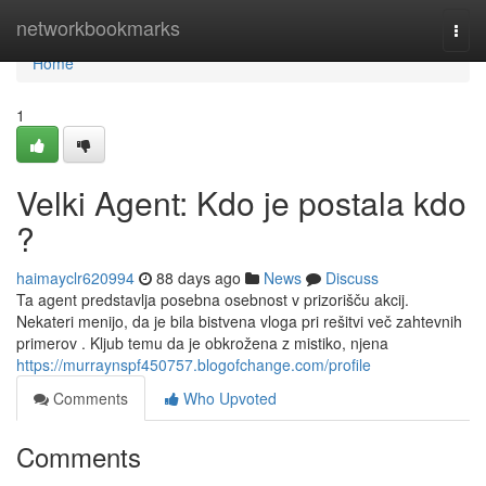
Home
networkbookmarks
Togg
navi
Home
1
Velki Agent: Kdo je postala kdo
?
haimayclr620994
88 days ago
News
Discuss
Ta agent predstavlja posebna osebnost v prizorišču akcij.
Nekateri menijo, da je bila bistvena vloga pri rešitvi več zahtevnih
primerov . Kljub temu da je obkrožena z mistiko, njena
https://murraynspf450757.blogofchange.com/profile
Comments
Who Upvoted
Comments