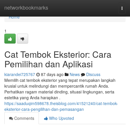
Home
networkbookmarks
Togg
navi
Home
1
Cat Tembok Eksterior: Cara
Pemilihan dan Aplikasi
kiarandei725767
87 days ago
News
Discuss
Memilih cat tembok eksterior yang tepat merupakan langkah
krusial untuk melindungi dan mempercantik rumah Anda.
Perhatikan ragam material dinding, situasi lingkungan, serta
estetika yang Anda harapkan .
https://saaduqim598678.theisblog.com/41521240/cat-tembok-
eksterior-cara-pengilihan-dan-pemasangan
Comments
Who Upvoted