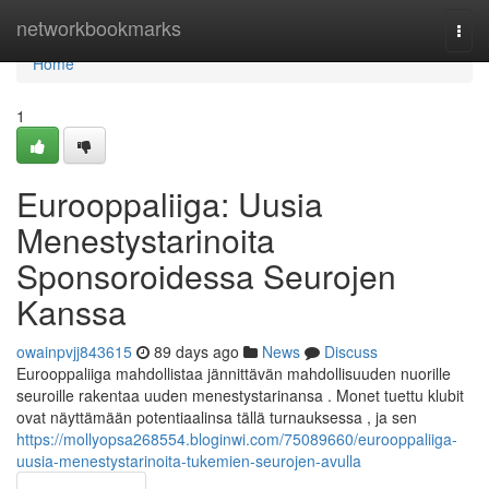
Home
networkbookmarks
Togg
navi
Home
1
Eurooppaliiga: Uusia
Menestystarinoita
Sponsoroidessa Seurojen
Kanssa
owainpvjj843615
89 days ago
News
Discuss
Eurooppaliiga mahdollistaa jännittävän mahdollisuuden nuorille
seuroille rakentaa uuden menestystarinansa . Monet tuettu klubit
ovat näyttämään potentiaalinsa tällä turnauksessa , ja sen
https://mollyopsa268554.bloginwi.com/75089660/eurooppaliiga-
uusia-menestystarinoita-tukemien-seurojen-avulla