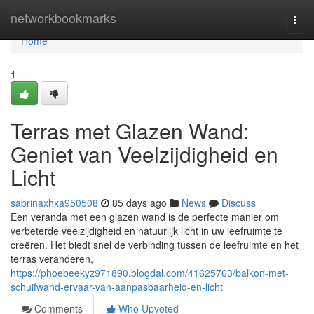
Home
networkbookmarks
Togg
navi
Home
1
Terras met Glazen Wand:
Geniet van Veelzijdigheid en
Licht
sabrinaxhxa950508
85 days ago
News
Discuss
Een veranda met een glazen wand is de perfecte manier om
verbeterde veelzijdigheid en natuurlijk licht in uw leefruimte te
creëren. Het biedt snel de verbinding tussen de leefruimte en het
terras veranderen,
https://phoebeekyz971890.blogdal.com/41625763/balkon-met-
schuifwand-ervaar-van-aanpasbaarheid-en-licht
Comments
Who Upvoted