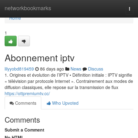
Home
networkbookmarks
Togg
navi
Home
1
Abonnement iptv
lilyyobd819459
86 days ago
News
Discuss
1. Origines et évolution de l’IPTV • Définition initiale : IPTV signifie
« télévision par protocole Internet ». Contrairement aux modes de
diffusion classiques, elle repose sur la transmission de flux
https://ottpremiumtv.cc/
Comments
Who Upvoted
Comments
Submit a Comment
No HTML