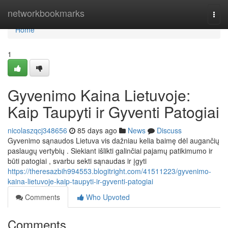
Home
networkbookmarks
Togg
navi
Home
1
Gyvenimo Kaina Lietuvoje:
Kaip Taupyti ir Gyventi Patogiai
nicolaszqcj348656
85 days ago
News
Discuss
Gyvenimo sąnaudos Lietuva vis dažniau kelia baimę dėl augančių
paslaugų vertybių . Siekiant išlikti galinčiai pajamų patikimumo ir
būti patogiai , svarbu sekti sąnaudas ir įgyti
https://theresazbih994553.blogitright.com/41511223/gyvenimo-
kaina-lietuvoje-kaip-taupyti-ir-gyventi-patogiai
Comments
Who Upvoted
Comments