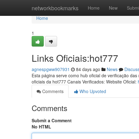
Home
networkbookmarks
Home
New
Submi
Home
1
Links Oficiais:hot777
agnespgww907931
84 days ago
News
Discus
Esta página serve como hub oficial de verificação das
oficiais da hot777 Canais Verificados: Website Oficial:
Comments
Who Upvoted
Comments
Submit a Comment
No HTML