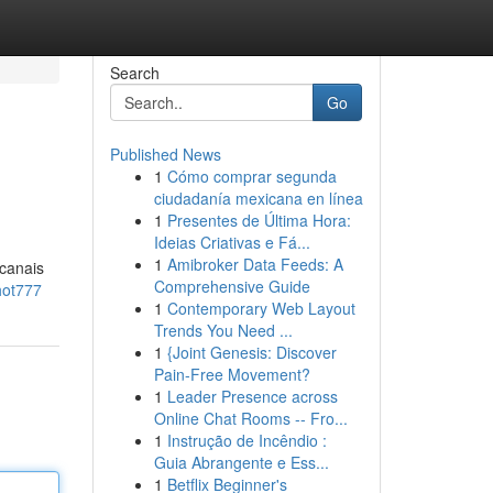
Search
Go
Published News
1
Cómo comprar segunda
ciudadanía mexicana en línea
1
Presentes de Última Hora:
Ideias Criativas e Fá...
1
Amibroker Data Feeds: A
 canais
Comprehensive Guide
hot777
1
Contemporary Web Layout
Trends You Need ...
1
{Joint Genesis: Discover
Pain-Free Movement?
1
Leader Presence across
Online Chat Rooms -- Fro...
1
Instrução de Incêndio :
Guia Abrangente e Ess...
1
Betflix Beginner's