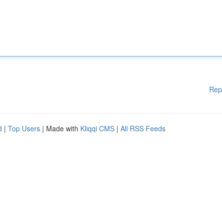
Rep
d
|
Top Users
| Made with
Kliqqi CMS
|
All RSS Feeds