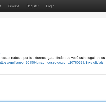
t
Groups
Register
Login
s
 nossas redes e perfis externos, garantindo que você está seguindo os
https://emilianeon801584.madmouseblog.com/20780381/links-oficiais-