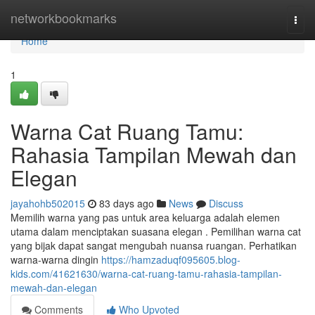
Home
networkbookmarks
Togg
navi
Home
1
Warna Cat Ruang Tamu:
Rahasia Tampilan Mewah dan
Elegan
jayahohb502015
83 days ago
News
Discuss
Memilih warna yang pas untuk area keluarga adalah elemen
utama dalam menciptakan suasana elegan . Pemilihan warna cat
yang bijak dapat sangat mengubah nuansa ruangan. Perhatikan
warna-warna dingin
https://hamzaduqf095605.blog-
kids.com/41621630/warna-cat-ruang-tamu-rahasia-tampilan-
mewah-dan-elegan
Comments
Who Upvoted