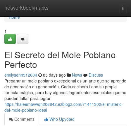
Home
networkbookmarks
Togg
navi
Home
1
El Secreto del Mole Poblano
Perfecto
emilysenn512604
85 days ago
News
Discuss
Preparar un mole poblano excepcional es un arte que se aprende
de generación en generación. Cada cocinero tiene su propia
fórmula mágica, pero hay algunos ingredientes esenciales que no
pueden faltar para lograr
https://haleemavwqn206842.ezblogz.com/71441302/el-misterio-
del-mole-poblano-ideal
Comments
Who Upvoted