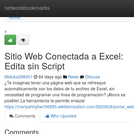
Home
networkbookmarks
Home
1
Sitio Web Conectada a Excel:
Edita sin Script
lilliduka288951
84 days ago
News
Discuss
¿Te imaginas tener una página web que se refresque
automáticamente con los datos de tu archivo de Excel, sin
necesidad de programar una línea de programación? ¡Ahora es
posible! La herramienta te permite enlazar
https://mariyahhybw786855.wikiitemization.com/5820828/portal_we
Comments
Who Upvoted
Comments