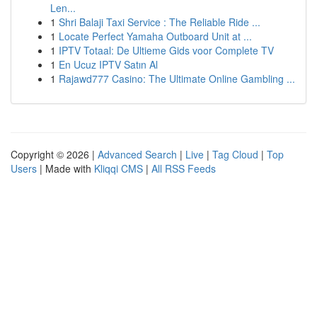
Len...
1
Shri Balaji Taxi Service : The Reliable Ride ...
1
Locate Perfect Yamaha Outboard Unit at ...
1
IPTV Totaal: De Ultieme Gids voor Complete TV
1
En Ucuz IPTV Satın Al
1
Rajawd777 Casino: The Ultimate Online Gambling ...
Copyright © 2026 |
Advanced Search
|
Live
|
Tag Cloud
|
Top
Users
| Made with
Kliqqi CMS
|
All RSS Feeds