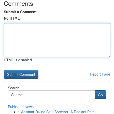
Comments
Submit a Comment
No HTML
HTML is disabled
Report Page
Search
Go
Published News
1
Aasimar Divine Soul Sorcerer: A Radiant Path