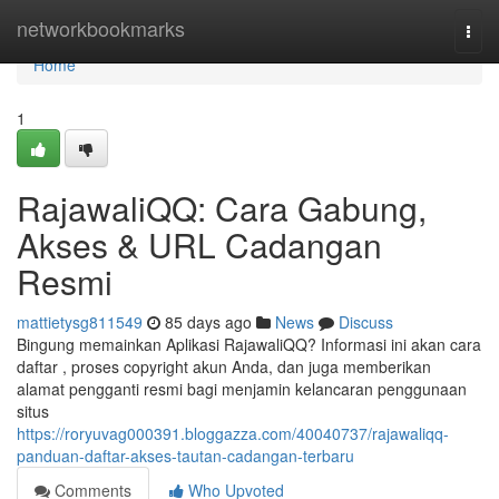
Home
networkbookmarks
Togg
navi
Home
1
RajawaliQQ: Cara Gabung,
Akses & URL Cadangan
Resmi
mattietysg811549
85 days ago
News
Discuss
Bingung memainkan Aplikasi RajawaliQQ? Informasi ini akan cara
daftar , proses copyright akun Anda, dan juga memberikan
alamat pengganti resmi bagi menjamin kelancaran penggunaan
situs
https://roryuvag000391.bloggazza.com/40040737/rajawaliqq-
panduan-daftar-akses-tautan-cadangan-terbaru
Comments
Who Upvoted