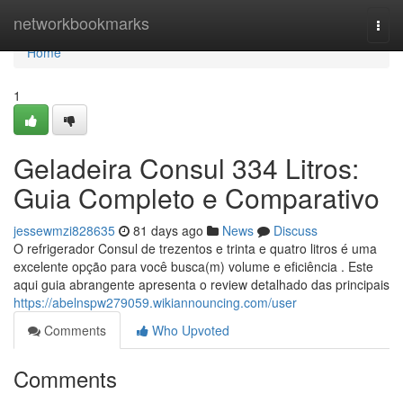
Home
networkbookmarks
Togg
navi
Home
1
Geladeira Consul 334 Litros:
Guia Completo e Comparativo
jessewmzi828635
81 days ago
News
Discuss
O refrigerador Consul de trezentos e trinta e quatro litros é uma
excelente opção para você busca(m) volume e eficiência . Este
aqui guia abrangente apresenta o review detalhado das principais
https://abelnspw279059.wikiannouncing.com/user
Comments
Who Upvoted
Comments