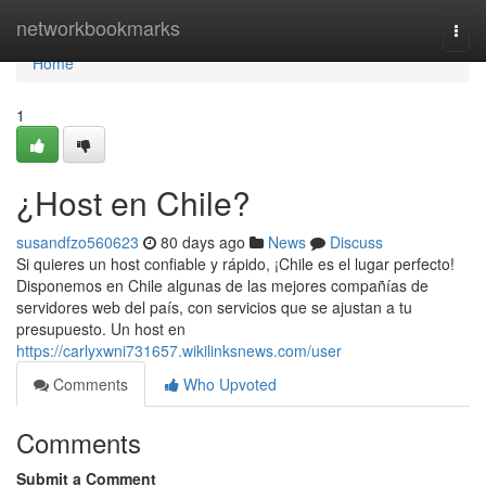
Home
networkbookmarks
Togg
navi
Home
1
¿Host en Chile?
susandfzo560623
80 days ago
News
Discuss
Si quieres un host confiable y rápido, ¡Chile es el lugar perfecto!
Disponemos en Chile algunas de las mejores compañías de
servidores web del país, con servicios que se ajustan a tu
presupuesto. Un host en
https://carlyxwni731657.wikilinksnews.com/user
Comments
Who Upvoted
Comments
Submit a Comment