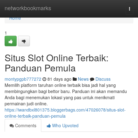
Home
networkbookmarks
Togg
navi
Home
1
Situs Slot Online Terbaik:
Panduan Pemula
montypgpb777272
81 days ago
News
Discuss
Memilih platform taruhan online terbaik bisa jadi hal yang
membingungkan bagi bettor baru. Panduan ini akan memandu
Anda bagi menemukan lokasi yang pas untuk menikmati
permainan judi online.
https://iwandbxl801375.bloggerbags.com/47026078/situs-slot-
online-terbaik-panduan-pemula
Comments
Who Upvoted