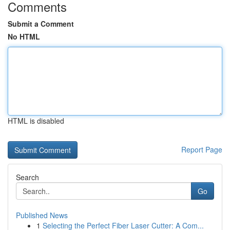
Comments
Submit a Comment
No HTML
HTML is disabled
Report Page
Search
Go
Published News
1
Selecting the Perfect Fiber Laser Cutter: A Com...