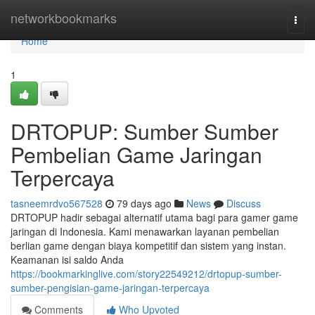
Home
networkbookmarks
Togg
navi
Home
1
DRTOPUP: Sumber Sumber
Pembelian Game Jaringan
Terpercaya
tasneemrdvo567528
79 days ago
News
Discuss
DRTOPUP hadir sebagai alternatif utama bagi para gamer game
jaringan di Indonesia. Kami menawarkan layanan pembelian
berlian game dengan biaya kompetitif dan sistem yang instan.
Keamanan isi saldo Anda
https://bookmarkinglive.com/story22549212/drtopup-sumber-
sumber-pengisian-game-jaringan-terpercaya
Comments
Who Upvoted