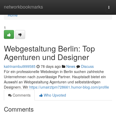
Home
networkbookmarks
Togg
navi
Home
1
Webgestaltung Berlin: Top
Agenturen und Designer
katrinambui999585
78 days ago
News
Discuss
Für ein professionelle Webdesign in Berlin suchen zahlreiche
Unternehmen nach zuverlässige Partner. Hauptstadt bietet ein
Auswahl an Webgestaltung Agenturen und selbstständigen
Designern. Wir
https://umairztpm728661.humor-blog.com/profile
Comments
Who Upvoted
Comments