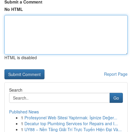
Submit a Comment
No HTML
HTML is disabled
Report Page
Search
Go
Published News
1
Profesyonel Web Sitesi Yaptırmak: İşinize Değer...
1
Decatur top Plumbing Services for Repairs and I...
1
UY88 – Nền Tảng Giải Trí Trực Tuyến Hiện Đại Và...