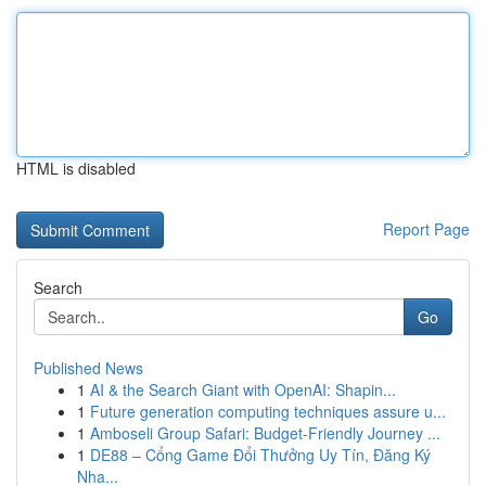
HTML is disabled
Report Page
Search
Go
Published News
1
AI & the Search Giant with OpenAI: Shapin...
1
Future generation computing techniques assure u...
1
Amboseli Group Safari: Budget-Friendly Journey ...
1
DE88 – Cổng Game Đổi Thưởng Uy Tín, Đăng Ký
Nha...