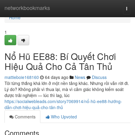
Home
networkbookmarks
Togg
navi
Home
1
Nổ Hũ EE88: Bí Quyết Chơi
Hiệu Quả Cho Cả Tân Thủ
mattieboie168160
64 days ago
News
Discuss
Tôi từng thắng khá lớn ở một nền tảng khác. Nhưng rồi vẫn rời đi.
Lý do? Không phải vì thua lại, mà vì cảm giác không kiểm soát
được trải nghiệm — lúc thì lag, lúc
https://socialwebleads.com/story7069914/nổ-hũ-ee88-hướng-
dẫn-chơi-hiệu-quả-cho-tân-thủ
Comments
Who Upvoted
Comments