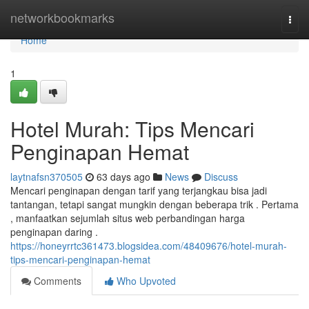
Home
networkbookmarks
Togg
navi
Home
1
Hotel Murah: Tips Mencari
Penginapan Hemat
laytnafsn370505
63 days ago
News
Discuss
Mencari penginapan dengan tarif yang terjangkau bisa jadi
tantangan, tetapi sangat mungkin dengan beberapa trik . Pertama
, manfaatkan sejumlah situs web perbandingan harga
penginapan daring .
https://honeyrrtc361473.blogsidea.com/48409676/hotel-murah-
tips-mencari-penginapan-hemat
Comments
Who Upvoted