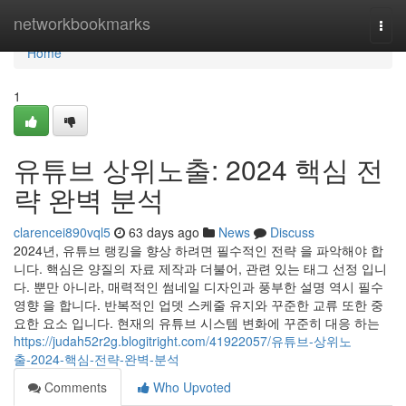
Home
networkbookmarks
Togg
navi
Home
1
유튜브 상위노출: 2024 핵심 전
략 완벽 분석
clarencei890vql5
63 days ago
News
Discuss
2024년, 유튜브 랭킹을 향상 하려면 필수적인 전략 을 파악해야 합
니다. 핵심은 양질의 자료 제작과 더불어, 관련 있는 태그 선정 입니
다. 뿐만 아니라, 매력적인 썸네일 디자인과 풍부한 설명 역시 필수
영향 을 합니다. 반복적인 업뎃 스케줄 유지와 꾸준한 교류 또한 중
요한 요소 입니다. 현재의 유튜브 시스템 변화에 꾸준히 대응 하는
https://judah52r2g.blogitright.com/41922057/유튜브-상위노
출-2024-핵심-전략-완벽-분석
Comments
Who Upvoted