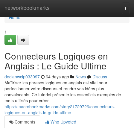
Home
networkbookmarks
Togg
navi
Home
1
Connecteurs Logiques en
Anglais : Le Guide Ultime
declanwcip033097
64 days ago
News
Discuss
Maîtriser les phrases logiques en anglais est vital pour
perfectionner votre discours et rendre vos idées plus
convaincants. Ce tutoriel présente les essentiels exemples de
mots utilisés pour créer
https://macrobookmarks.com/story21729726/connecteurs-
logiques-en-anglais-le-guide-ultime
Comments
Who Upvoted