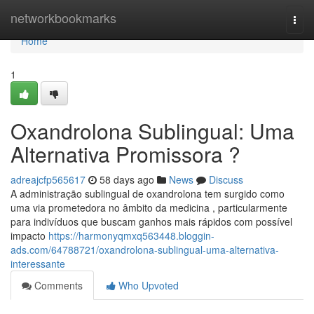
Home
networkbookmarks
Togg
navi
Home
1
Oxandrolona Sublingual: Uma
Alternativa Promissora ?
adreajcfp565617
58 days ago
News
Discuss
A administração sublingual de oxandrolona tem surgido como
uma via prometedora no âmbito da medicina , particularmente
para indivíduos que buscam ganhos mais rápidos com possível
impacto
https://harmonyqmxq563448.bloggin-
ads.com/64788721/oxandrolona-sublingual-uma-alternativa-
interessante
Comments
Who Upvoted