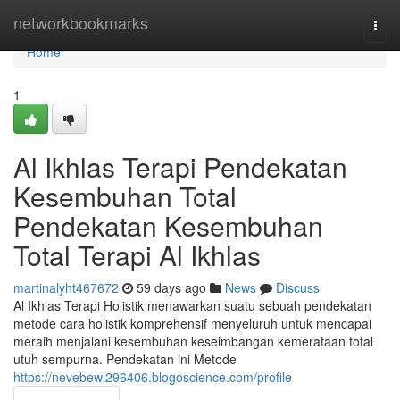
Home
networkbookmarks
Togg
navi
Home
1
Al Ikhlas Terapi Pendekatan
Kesembuhan Total
Pendekatan Kesembuhan
Total Terapi Al Ikhlas
martinalyht467672
59 days ago
News
Discuss
Al Ikhlas Terapi Holistik menawarkan suatu sebuah pendekatan
metode cara holistik komprehensif menyeluruh untuk mencapai
meraih menjalani kesembuhan keseimbangan kemerataan total
utuh sempurna. Pendekatan ini Metode
https://nevebewl296406.blogoscience.com/profile