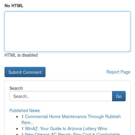
No HTML
HTML is disabled
Report Page
Search
Go
Published News
1
Commercial Home Maintenance Through Rubbish
Rem...
1
WinAZ: Your Guide to Arizona Lottery Wins
1
New Orleans AC Repair: Stay Cool & Comfortable