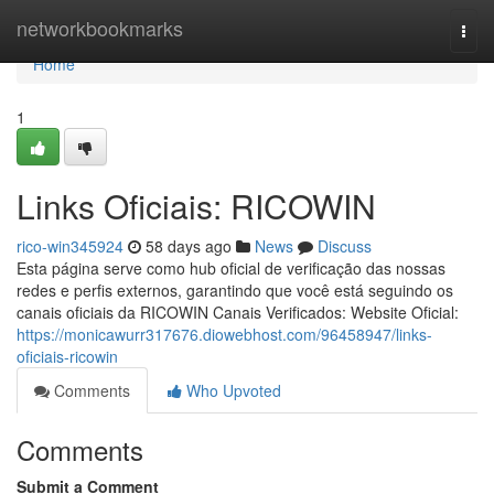
Home
networkbookmarks
Togg
navi
Home
1
Links Oficiais: RICOWIN
rico-win345924
58 days ago
News
Discuss
Esta página serve como hub oficial de verificação das nossas
redes e perfis externos, garantindo que você está seguindo os
canais oficiais da RICOWIN Canais Verificados: Website Oficial:
https://monicawurr317676.diowebhost.com/96458947/links-
oficiais-ricowin
Comments
Who Upvoted
Comments
Submit a Comment