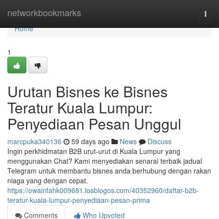
Home
networkbookmarks
Togg
navi
Home
1
Urutan Bisnes ke Bisnes
Teratur Kuala Lumpur:
Penyediaan Pesan Unggul
marcpuka340136
59 days ago
News
Discuss
Ingin perkhidmatan B2B urut-urut di Kuala Lumpur yang
menggunakan Chat? Kami menyediakan senarai terbaik jadual
Telegram untuk membantu bisnes anda berhubung dengan rakan
niaga yang dengan cepat.
https://owainfahk009681.losblogos.com/40352960/daftar-b2b-
teratur-kuala-lumpur-penyediaan-pesan-prima
Comments
Who Upvoted