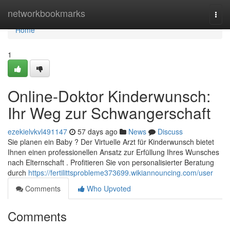
Home
networkbookmarks
Togg
navi
Home
1
Online-Doktor Kinderwunsch:
Ihr Weg zur Schwangerschaft
ezekielvkvl491147
57 days ago
News
Discuss
Sie planen ein Baby ? Der Virtuelle Arzt für Kinderwunsch bietet
Ihnen einen professionellen Ansatz zur Erfüllung Ihres Wunsches
nach Elternschaft . Profitieren Sie von personalisierter Beratung
durch
https://fertilittsprobleme373699.wikiannouncing.com/user
Comments
Who Upvoted
Comments