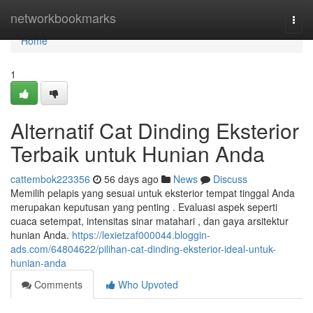
Home
networkbookmarks
Togg
navi
Home
1
Alternatif Cat Dinding Eksterior
Terbaik untuk Hunian Anda
cattembok223356
56 days ago
News
Discuss
Memilih pelapis yang sesuai untuk eksterior tempat tinggal Anda
merupakan keputusan yang penting . Evaluasi aspek seperti
cuaca setempat, intensitas sinar matahari , dan gaya arsitektur
hunian Anda.
https://lexietzaf000044.bloggin-
ads.com/64804622/pilihan-cat-dinding-eksterior-ideal-untuk-
hunian-anda
Comments
Who Upvoted