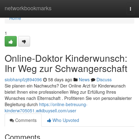
Home
networkbookmarks
Togg
navi
Home
1
Online-Doktor Kinderwunsch:
Ihr Weg zur Schwangerschaft
siobhanpfzj894096
58 days ago
News
Discuss
Sie planen ein Nachwuchs? Der Online Arzt für Kinderwunsch
bietet Ihnen eine professionellen Weg zur Erfüllung Ihres
Wunsches nach Elternschaft . Profitieren Sie von personalisierter
Begleitung durch
https://online-betreuung-
kinderw705051.wikibuysell.com/user
Comments
Who Upvoted
Comments