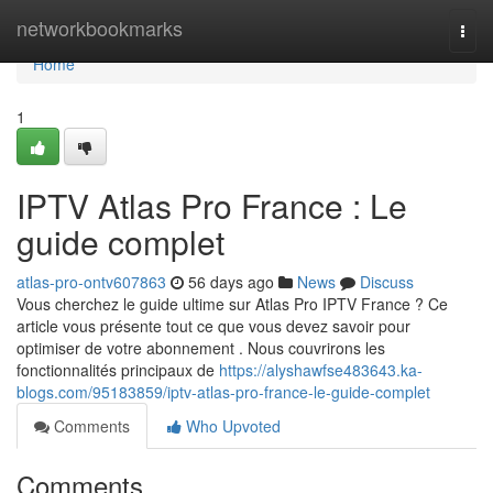
Home
networkbookmarks
Togg
navi
Home
1
IPTV Atlas Pro France : Le
guide complet
atlas-pro-ontv607863
56 days ago
News
Discuss
Vous cherchez le guide ultime sur Atlas Pro IPTV France ? Ce
article vous présente tout ce que vous devez savoir pour
optimiser de votre abonnement . Nous couvrirons les
fonctionnalités principaux de
https://alyshawfse483643.ka-
blogs.com/95183859/iptv-atlas-pro-france-le-guide-complet
Comments
Who Upvoted
Comments