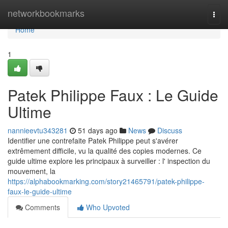
Home
networkbookmarks
Togg
navi
Home
1
Patek Philippe Faux : Le Guide
Ultime
nannieevtu343281
51 days ago
News
Discuss
Identifier une contrefaite Patek Philippe peut s'avérer
extrêmement difficile, vu la qualité des copies modernes. Ce
guide ultime explore les principaux à surveiller : l' inspection du
mouvement, la
https://alphabookmarking.com/story21465791/patek-philippe-
faux-le-guide-ultime
Comments
Who Upvoted