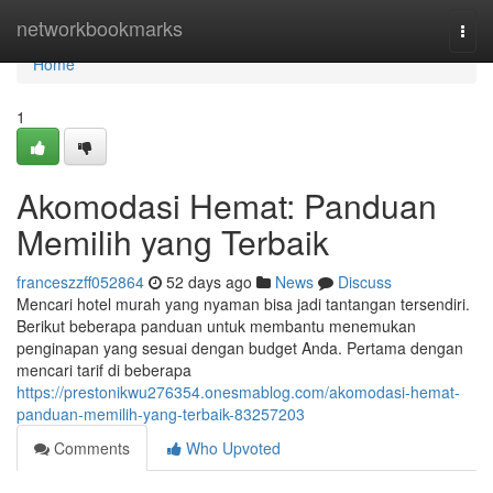
Home
networkbookmarks
Togg
navi
Home
1
Akomodasi Hemat: Panduan
Memilih yang Terbaik
franceszzff052864
52 days ago
News
Discuss
Mencari hotel murah yang nyaman bisa jadi tantangan tersendiri.
Berikut beberapa panduan untuk membantu menemukan
penginapan yang sesuai dengan budget Anda. Pertama dengan
mencari tarif di beberapa
https://prestonikwu276354.onesmablog.com/akomodasi-hemat-
panduan-memilih-yang-terbaik-83257203
Comments
Who Upvoted