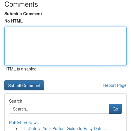
Comments
Submit a Comment
No HTML
HTML is disabled
Report Page
Search
Go
Published News
1
ItsDately: Your Perfect Guide to Easy Date ...