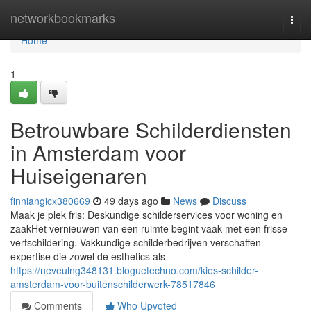
Home
networkbookmarks
Togg
navi
Home
1
Betrouwbare Schilderdiensten
in Amsterdam voor
Huiseigenaren
finniangicx380669
49 days ago
News
Discuss
Maak je plek fris: Deskundige schilderservices voor woning en
zaakHet vernieuwen van een ruimte begint vaak met een frisse
verfschildering. Vakkundige schilderbedrijven verschaffen
expertise die zowel de esthetics als
https://neveulng348131.bloguetechno.com/kies-schilder-
amsterdam-voor-buitenschilderwerk-78517846
Comments
Who Upvoted