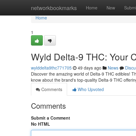
Home
networkbookmarks
Home
New
Submi
Home
1
Wyld Delta-9 THC: Your
wylddelta9thc771705
49 days ago
News
Discu
Discover the amazing world of Delta-9 THC edibles! Thes
know about the brand's top-quality Delta-9 THC offerin
Comments
Who Upvoted
Comments
Submit a Comment
No HTML