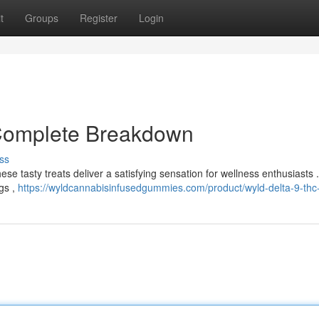
t
Groups
Register
Login
 Complete Breakdown
ss
e tasty treats deliver a satisfying sensation for wellness enthusiasts .
gs ,
https://wyldcannabisinfusedgummies.com/product/wyld-delta-9-thc-