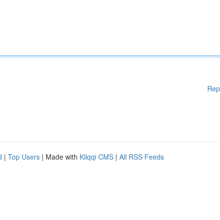
Rep
d
|
Top Users
| Made with
Kliqqi CMS
|
All RSS Feeds