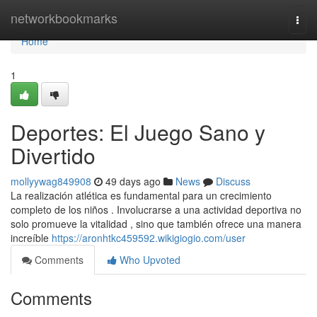
Home
networkbookmarks
Togg
navi
Home
1
Deportes: El Juego Sano y
Divertido
mollyywag849908
49 days ago
News
Discuss
La realización atlética es fundamental para un crecimiento
completo de los niños . Involucrarse a una actividad deportiva no
solo promueve la vitalidad , sino que también ofrece una manera
increíble
https://aronhtkc459592.wikigiogio.com/user
Comments
Who Upvoted
Comments