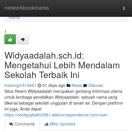
Home
networkbookmarks
Togg
navi
Home
1
Widyaadalah.sch.id:
Mengetahui Lebih Mendalam
Sekolah Terbaik Ini
inesncgm519451
51 days ago
News
Discuss
Situs Resmi Widyaadalah merupakan gerbang informasi utama
untuk lembaga pendidikan Widyaadalah, sebuah nama yang
dikenal sebagai sekolah unggulan di tanah air. Dengan platform
ini juga, Anda dapat
https://cecilypqka802981.wikicorrespondence.com/user
Comments
Who Upvoted