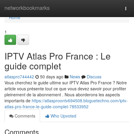
Home
networkbookmarks
Togg
navi
Home
1
IPTV Atlas Pro France : Le
guide complet
atlaspro744442
50 days ago
News
Discuss
Vous cherchez le guide ultime sur IPTV Atlas Pro France ? Notre
article vous présente tout ce que vous devez savoir pour profiter
pleinement de la abonnement . Nous aborderons les aspects
importants de
https://atlasproontv694508.bloguetechno.com/iptv-
atlas-pro-france-le-guide-complet-78533952
Comments
Who Upvoted
Comments