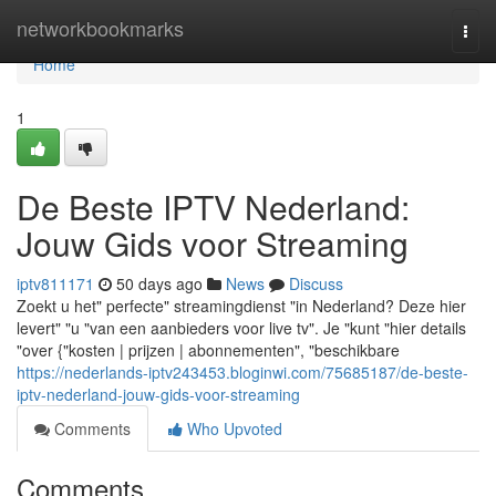
Home
networkbookmarks
Togg
navi
Home
1
De Beste IPTV Nederland:
Jouw Gids voor Streaming
iptv811171
50 days ago
News
Discuss
Zoekt u het" perfecte" streamingdienst "in Nederland? Deze hier
levert" "u "van een aanbieders voor live tv". Je "kunt "hier details
"over {"kosten | prijzen | abonnementen", "beschikbare
https://nederlands-iptv243453.bloginwi.com/75685187/de-beste-
iptv-nederland-jouw-gids-voor-streaming
Comments
Who Upvoted
Comments