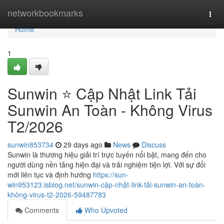
Home
networkbookmarks
Togg
navi
Home
1
Sunwin ⭐️ Cập Nhật Link Tải
Sunwin An Toàn - Không Virus
T2/2026
sunwin853734
29 days ago
News
Discuss
Sunwin là thương hiệu giải trí trực tuyến nổi bật, mang đến cho
người dùng nền tảng hiện đại và trải nghiệm tiện lợi. Với sự đổi
mới liên tục và định hướng
https://sun-
win953123.isblog.net/sunwin-cập-nhật-link-tải-sunwin-an-toàn-
không-virus-t2-2026-59487783
Comments
Who Upvoted