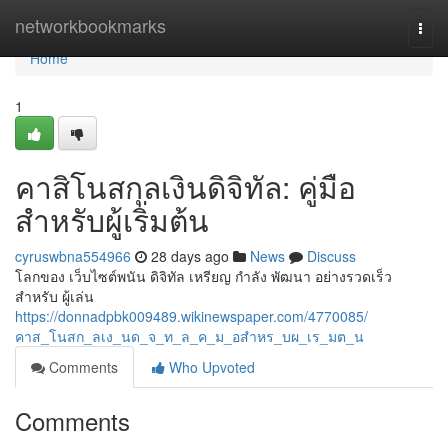
Home
networkbookmarks
Togg
navi
Home
1
คาสิโนสกุลเงินดิจิทัล: คู่มือ
สำหรับผู้เริ่มต้น
cyruswbna554966
28 days ago
News
Discuss
โลกของ เว็บไซต์พนัน ดิจิทัล เหรียญ กำลัง พัฒนา อย่างรวดเร็ว
สำหรับ ผู้เล่น
https://donnadpbk009489.wikinewspaper.com/4770085/
คาส_โนสก_ลเง_นด_จ_ท_ล_ค_ม_อสำหร_บผ_เร_มต_น
Comments
Who Upvoted
Comments